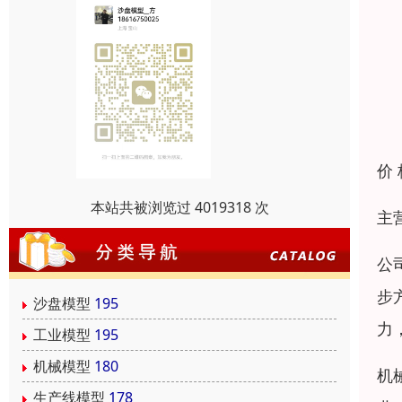
价
本站共被浏览过 4019318 次
主
公
步
沙盘模型
195
力
工业模型
195
机械模型
180
机
生产线模型
178