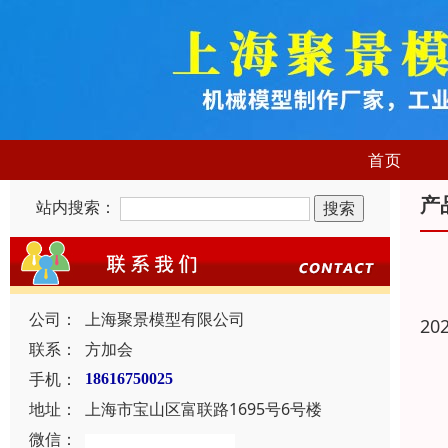
首页
产
站内搜索：
公司：
上海聚景模型有限公司
20
联系：
方加会
手机：
18616750025
地址：
上海市宝山区富联路1695号6号楼
微信：