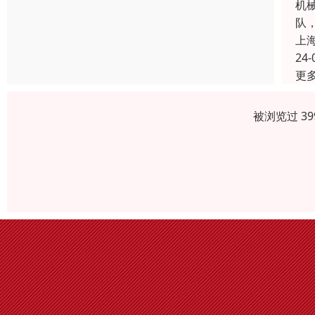
机
队
上
24-
更
被浏览过 3