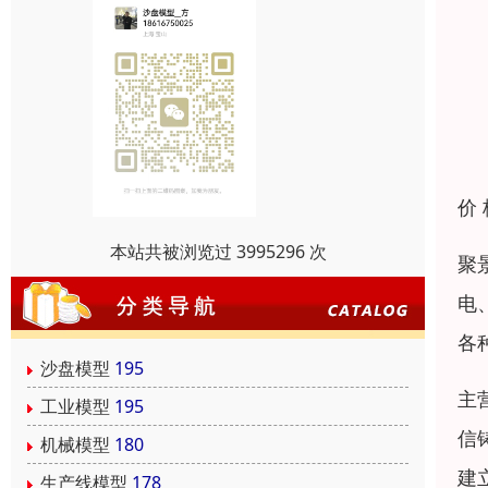
价
本站共被浏览过 3995296 次
聚
电
各
沙盘模型
195
主
工业模型
195
信
机械模型
180
建
生产线模型
178