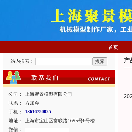
首页
产
站内搜索：
公司：
上海聚景模型有限公司
20
联系：
方加会
手机：
18616750025
地址：
上海市宝山区富联路1695号6号楼
微信：