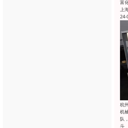
富
上
24-
杭
机
队
斗