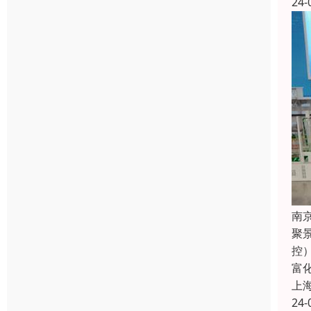
24-
南
聚
控
富
上
24-