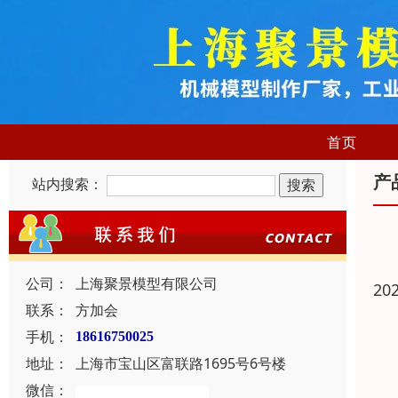
首页
产
站内搜索：
公司：
上海聚景模型有限公司
20
联系：
方加会
手机：
18616750025
地址：
上海市宝山区富联路1695号6号楼
微信：