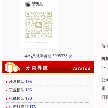
价
本站共被浏览过 3995338 次
机
业
公
沙盘模型
195
累
工业模型
195
打
机械模型
180
生产线模型
178