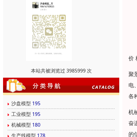
价
本站共被浏览过 3985999 次
聚
电
各
沙盘模型
195
机
工业模型
195
奋
机械模型
180
的
生产线模型
178