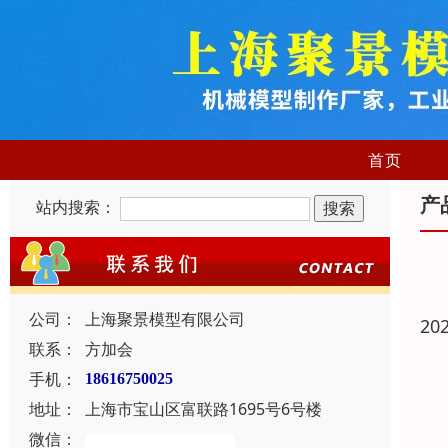
首页
产
站内搜索：
公司：
上海聚景模型有限公司
20
联系：
方加会
手机：
18616750025
地址：
上海市宝山区富联路1695号6号楼
微信：