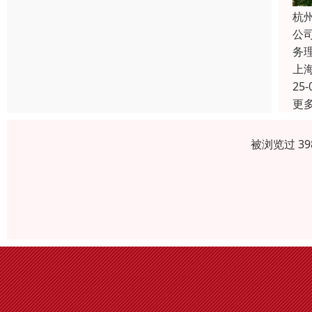
杭
公
务
上
25-
更
被浏览过 3