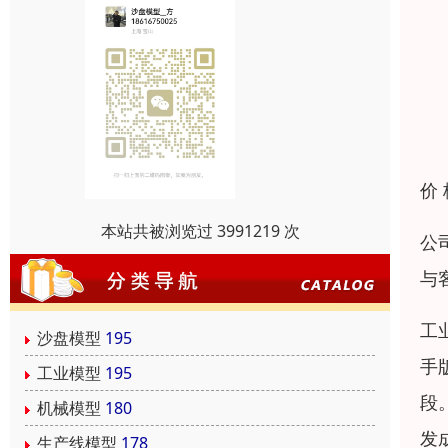
价
本站共被浏览过 3991219 次
公
与
工
沙盘模型
195
手
工业模型
195
段
机械模型
180
发
生产线模型
178