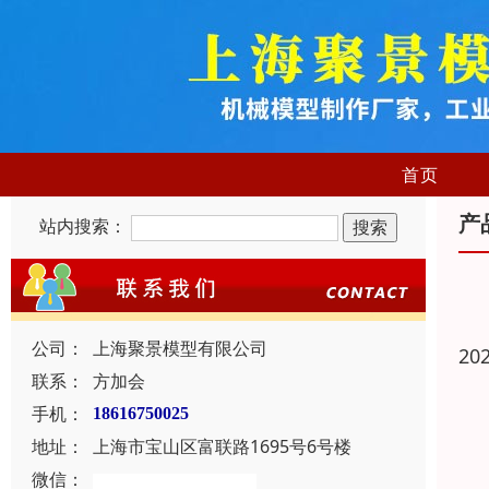
首页
产
站内搜索：
公司：
上海聚景模型有限公司
20
联系：
方加会
手机：
18616750025
地址：
上海市宝山区富联路1695号6号楼
微信：