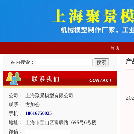
首页
产
站内搜索：
公司：
上海聚景模型有限公司
20
联系：
方加会
手机：
18616750025
地址：
上海市宝山区富联路1695号6号楼
微信：