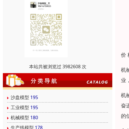
价
本站共被浏览过 3982608 次
机
业
机
沙盘模型
195
奋
工业模型
195
的
机械模型
180
生产线模型
178